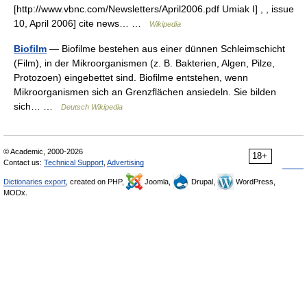
[http://www.vbnc.com/Newsletters/April2006.pdf Umiak I] , , issue
10, April 2006] cite news… …
Wikipedia
Biofilm
— Biofilme bestehen aus einer dünnen Schleimschicht
(Film), in der Mikroorganismen (z. B. Bakterien, Algen, Pilze,
Protozoen) eingebettet sind. Biofilme entstehen, wenn
Mikroorganismen sich an Grenzflächen ansiedeln. Sie bilden
sich… …
Deutsch Wikipedia
© Academic, 2000-2026
18+
Contact us:
Technical Support
,
Advertising
Dictionaries export
, created on PHP,
Joomla,
Drupal,
WordPress,
MODx.