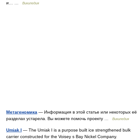
и… …
Википедия
Метагеномика
— Информация в этой статье или некоторых её
разделах устарела. Вы можете помочь проекту …
Википедия
Umiak I
— The Umiak I is a purpose built ice strengthened bulk
carrier constructed for the Voisey s Bay Nickel Company.