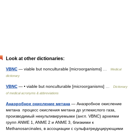
Look at other dictionaries:
VBNC
— viable but nonculturable [microorganisms] …
Medical
dictionary
VBNC
— • viable but nonculturable [microorganisms] …
Dictionary
of medical acronyms & abbreviations
Анаэробное окисление метана
— Анаэробное окисление
метана процесс окисления метана до углекислого газа,
производимый некультивируемыми (англ. VBNC) археями
групп ANME 1, ANME 2 и ANME 3, близкими к
Methanosarcinales, в ассоциации с сульфатредуцирующими